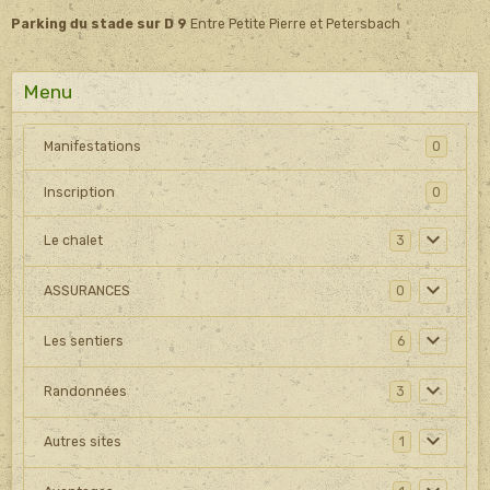
Parking du stade sur D 9
Entre Petite Pierre et Petersbach
Menu
Manifestations
0
Inscription
0
Le chalet
3
ASSURANCES
0
Les sentiers
6
Randonnées
3
Autres sites
1