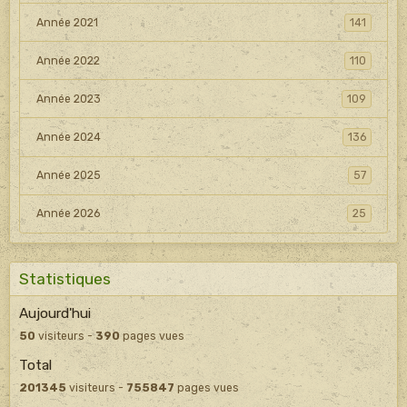
Année 2021
141
Année 2022
110
Année 2023
109
Année 2024
136
Année 2025
57
Année 2026
25
Statistiques
Aujourd'hui
50
visiteurs -
390
pages vues
Total
201345
visiteurs -
755847
pages vues