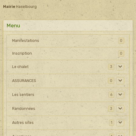
Mairie
Haselbourg
Menu
Manifestations
0
Inscription
0
Le chalet
3
ASSURANCES
0
Les sentiers
6
Randonnées
3
Autres sites
1