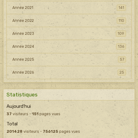
Année 2021
141
Année 2022
110
Année 2023
109
Année 2024
136
Année 2025
57
Année 2026
25
Statistiques
Aujourd'hui
37
visiteurs -
151
pages vues
Total
201428
visiteurs -
756125
pages vues