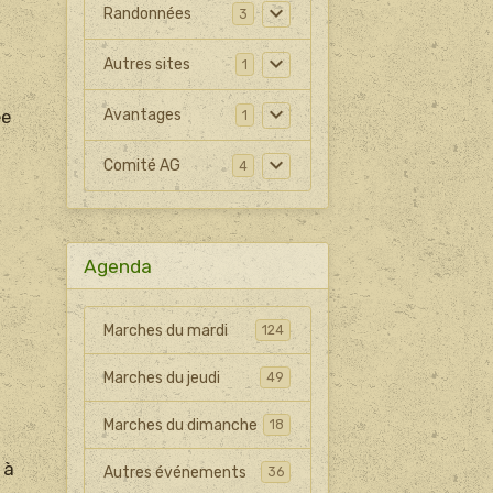
Randonnées
3
Autres sites
1
ée
Avantages
1
Comité AG
4
Agenda
Marches du mardi
124
Marches du jeudi
49
Marches du dimanche
18
 à
Autres événements
36