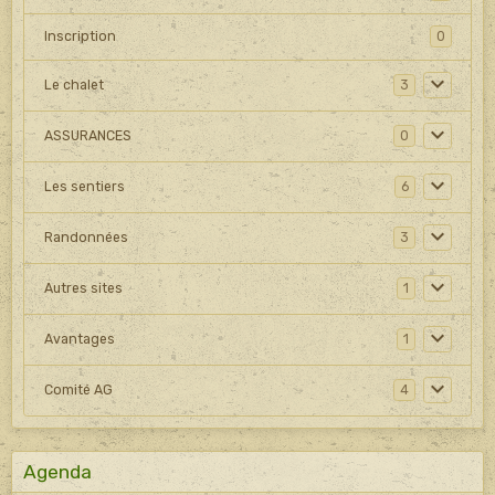
Inscription
0
Le chalet
3
ASSURANCES
0
Les sentiers
6
Randonnées
3
Autres sites
1
Avantages
1
Comité AG
4
Agenda