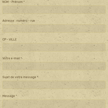
NOM - Prénom
Adresse : numéro - rue
CP - VILLE
Votre e-mail
Sujet de votre message
Message