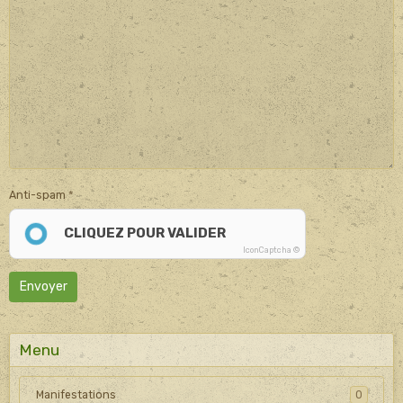
Anti-spam
CLIQUEZ POUR VALIDER
IconCaptcha ©
Envoyer
Menu
Manifestations
0