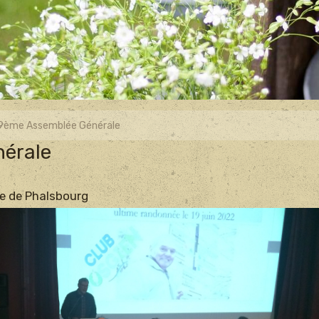
9ème Assemblée Générale
érale
re de Phalsbourg