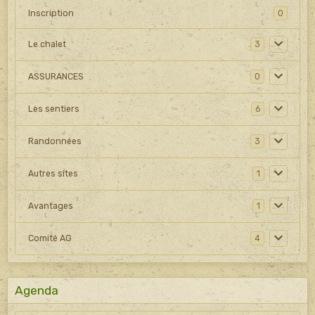
Inscription
0
Le chalet
3
ASSURANCES
0
Les sentiers
6
Randonnées
3
Autres sites
1
Avantages
1
Comité AG
4
Agenda