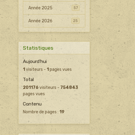
Année 2025
57
Année 2026
25
Statistiques
Aujourd'hui
1
visiteurs -
1
pages vues
Total
201176
visiteurs -
754843
pages vues
Contenu
Nombre de pages :
19