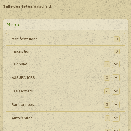
Salle des fêtes
Walscheid
Menu
Manifestations
0
Inscription
0
Le chalet
3
ASSURANCES
0
Les sentiers
6
Randonnées
3
Autres sites
1