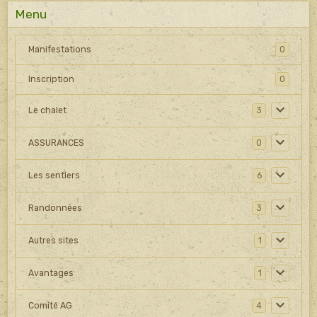
Menu
Manifestations
0
Inscription
0
Le chalet
3
ASSURANCES
0
Les sentiers
6
Randonnées
3
Autres sites
1
Avantages
1
Comité AG
4