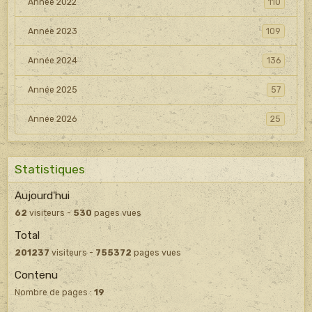
Année 2022
110
Année 2023
109
Année 2024
136
Année 2025
57
Année 2026
25
Statistiques
Aujourd'hui
62
visiteurs -
530
pages vues
Total
201237
visiteurs -
755372
pages vues
Contenu
Nombre de pages :
19