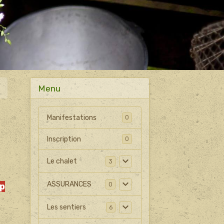
Menu
Manifestations
0
Inscription
0
Le chalet
3
ASSURANCES
0
op
Les sentiers
6