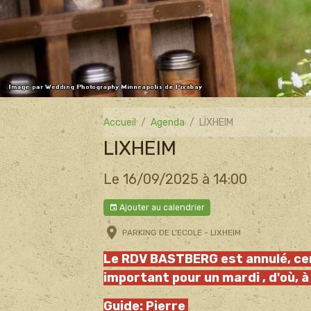
Accueil
Agenda
LIXHEIM
LIXHEIM
Le 16/09/2025
à 14:00
Ajouter au calendrier
PARKING DE L'ECOLE - LIXHEIM
Le RDV BASTBERG est annulé, cer
important pour un mardi , d'où, 
Guide: Pierre