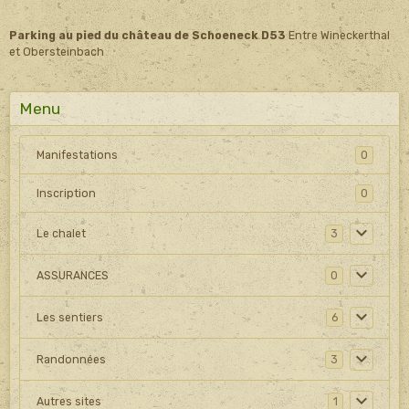
Parking au pied du château de Schoeneck D53
Entre Wineckerthal
et Obersteinbach
Menu
Manifestations
0
Inscription
0
Le chalet
3
ASSURANCES
0
Les sentiers
6
Randonnées
3
Autres sites
1