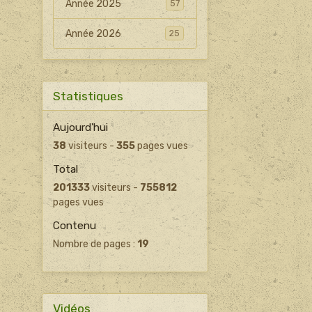
Année 2025
57
Année 2026
25
Statistiques
Aujourd'hui
38
visiteurs -
355
pages vues
Total
201333
visiteurs -
755812
pages vues
Contenu
Nombre de pages :
19
Vidéos