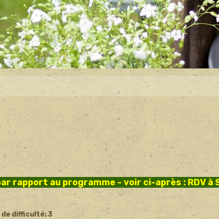
 par rapport au programme - voir ci-après : RDV à 
de difficulté: 3