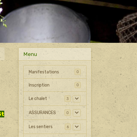
Menu
Manifestations
0
Inscription
0
Le chalet
3
ASSURANCES
0
St
Les sentiers
6