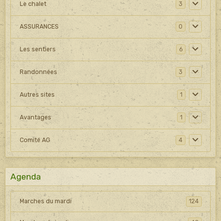
Le chalet
3
ASSURANCES
0
Les sentiers
6
Randonnées
3
Autres sites
1
Avantages
1
Comité AG
4
Agenda
Marches du mardi
124