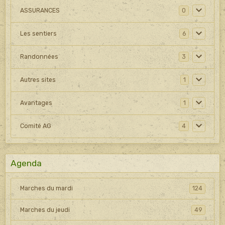
ASSURANCES
0
Les sentiers
6
Randonnées
3
Autres sites
1
Avantages
1
Comité AG
4
Agenda
Marches du mardi
124
Marches du jeudi
49