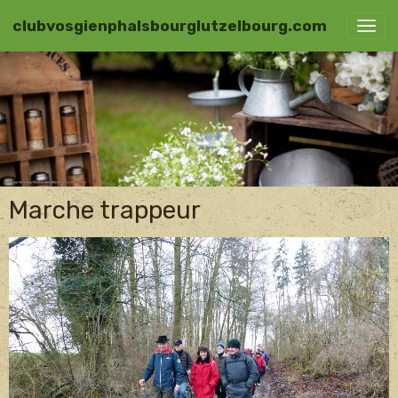
clubvosgienphalsbourglutzelbourg.com
Marche trappeur