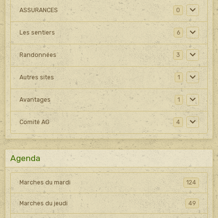
ASSURANCES
0
Les sentiers
6
Randonnées
3
Autres sites
1
Avantages
1
Comité AG
4
Agenda
Marches du mardi
124
Marches du jeudi
49