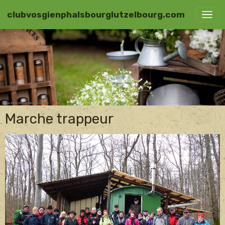
clubvosgienphalsbourglutzelbourg.com
Marche trappeur