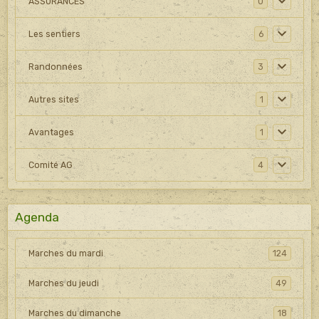
ASSURANCES
0
Les sentiers
6
Randonnées
3
Autres sites
1
Avantages
1
Comité AG
4
Agenda
Marches du mardi
124
Marches du jeudi
49
Marches du dimanche
18