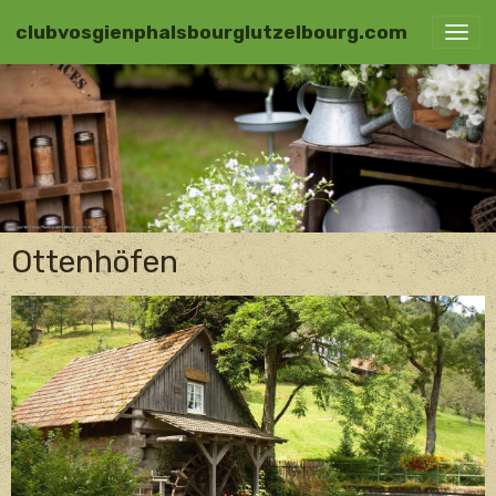
clubvosgienphalsbourglutzelbourg.com
Ottenhöfen