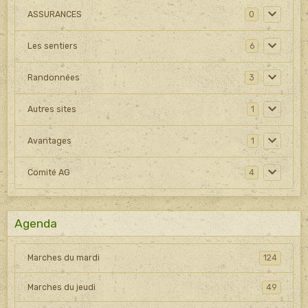
ASSURANCES
0
Les sentiers
6
Randonnées
3
Autres sites
1
Avantages
1
Comité AG
4
Agenda
Marches du mardi
124
Marches du jeudi
49