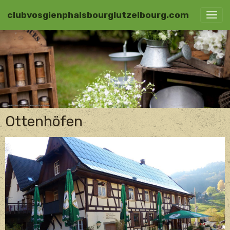
clubvosgienphalsbourglutzelbourg.com
Ottenhöfen