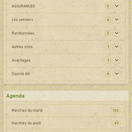
ASSURANCES
0
Les sentiers
6
Randonnées
3
Autres sites
1
Avantages
1
Comité AG
4
Agenda
Marches du mardi
124
Marches du jeudi
49