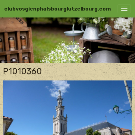
clubvosgienphalsbourglutzelbourg.com
P1010360