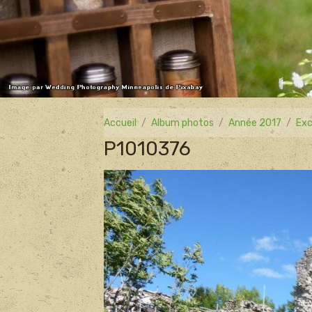
Accueil
Album photos
Année 2017
Exc
P1010376