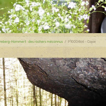
reberg-Hommert : des rochers méconnus
P1000466 - Copie