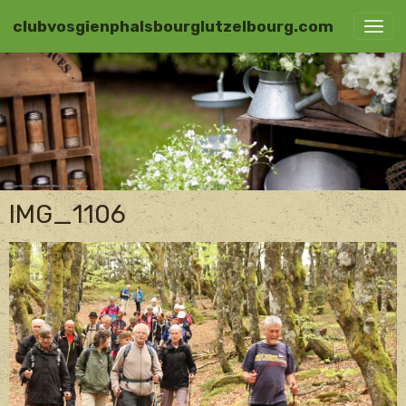
clubvosgienphalsbourglutzelbourg.com
IMG_1106