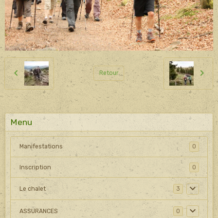
Retour
Menu
Manifestations
0
Inscription
0
Le chalet
3
ASSURANCES
0