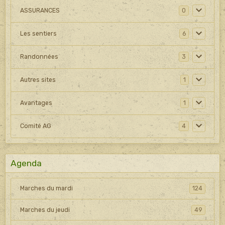
ASSURANCES
0
Les sentiers
6
Randonnées
3
Autres sites
1
Avantages
1
Comité AG
4
Agenda
Marches du mardi
124
Marches du jeudi
49