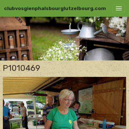
clubvosgienphalsbourglutzelbourg.com
P1010469