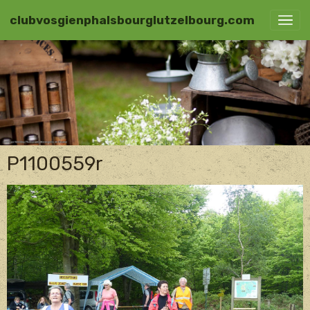
clubvosgienphalsbourglutzelbourg.com
P1100559r