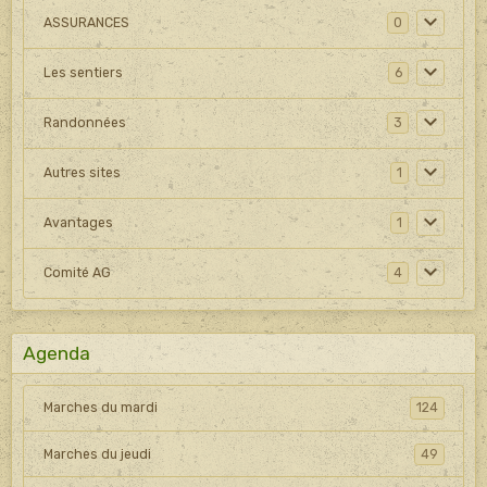
ASSURANCES
0
Les sentiers
6
Randonnées
3
Autres sites
1
Avantages
1
Comité AG
4
Agenda
Marches du mardi
124
Marches du jeudi
49