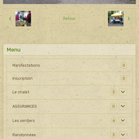
Retour
Menu
Manifestations
0
Inscription
0
Le chalet
3
ASSURANCES
0
Les sentiers
6
Randonnées
3