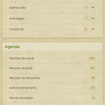
Autres sites
1
Avantages
1
Comité AG
4
Agenda
Marches du mardi
124
Marches du jeudi
49
Marches du dimanche
18
Autres événements
36
Marche Nordique
5