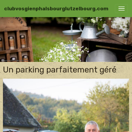
clubvosgienphalsbourglutzelbourg.com
Un parking parfaitement géré