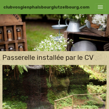
clubvosgienphalsbourglutzelbourg.com
Passerelle installée par le CV