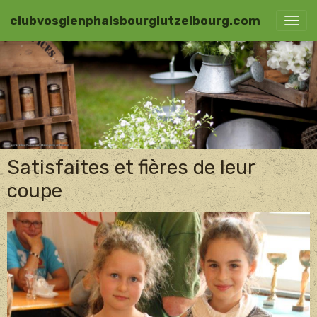
clubvosgienphalsbourglutzelbourg.com
Satisfaites et fières de leur
coupe