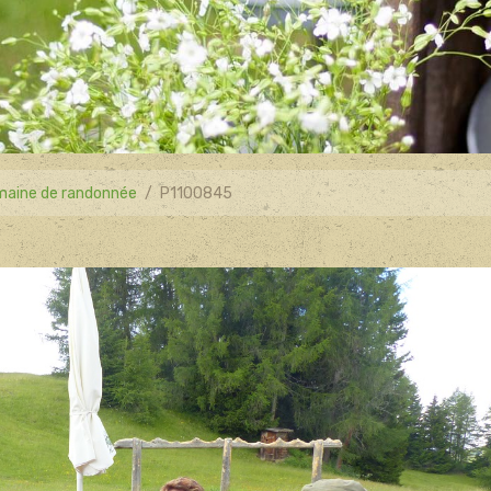
aine de randonnée
P1100845