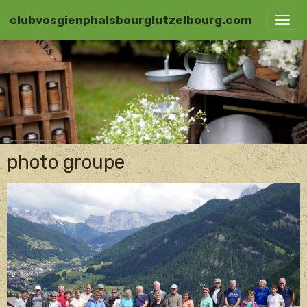
clubvosgienphalsbourglutzelbourg.com
photo groupe