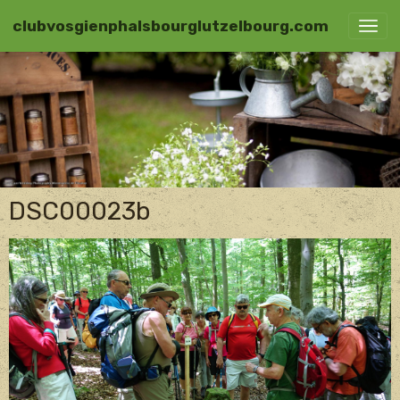
clubvosgienphalsbourglutzelbourg.com
DSC00023b