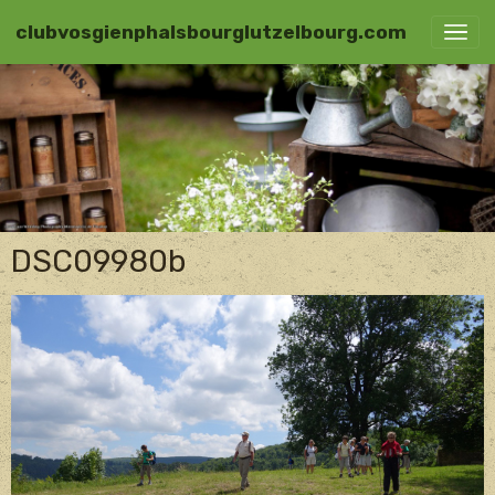
clubvosgienphalsbourglutzelbourg.com
DSC09980b