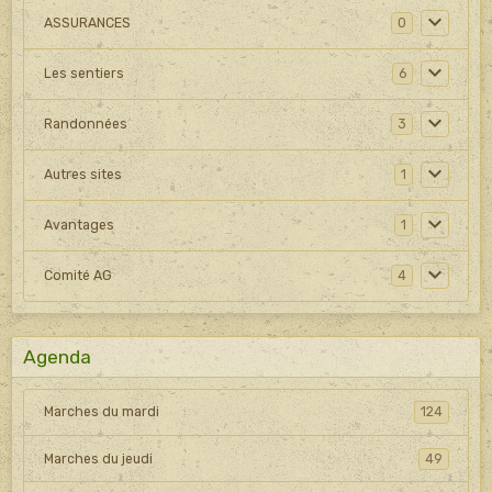
ASSURANCES
0
Les sentiers
6
Randonnées
3
Autres sites
1
Avantages
1
Comité AG
4
Agenda
Marches du mardi
124
Marches du jeudi
49