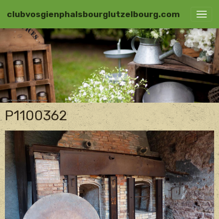
clubvosgienphalsbourglutzelbourg.com
P1100362