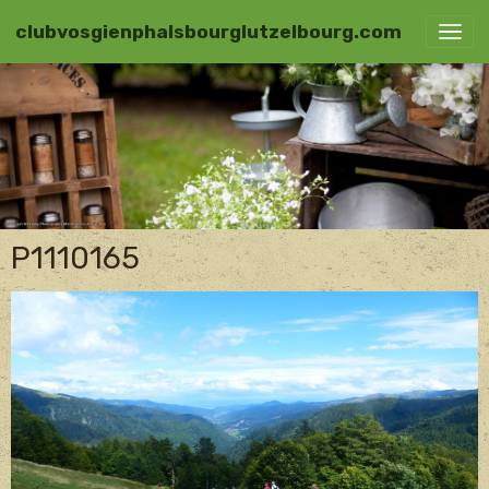
clubvosgienphalsbourglutzelbourg.com
P1110165