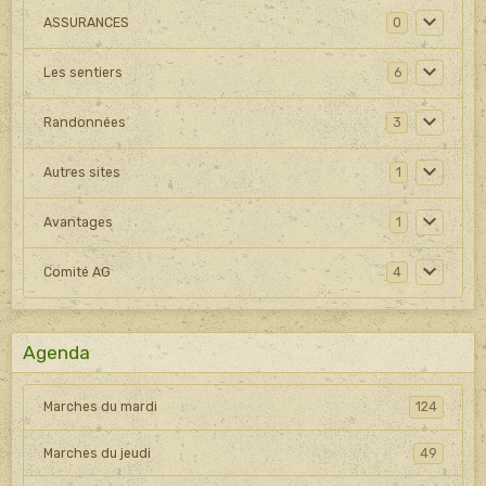
ASSURANCES
0
Les sentiers
6
Randonnées
3
Autres sites
1
Avantages
1
Comité AG
4
Agenda
Marches du mardi
124
Marches du jeudi
49