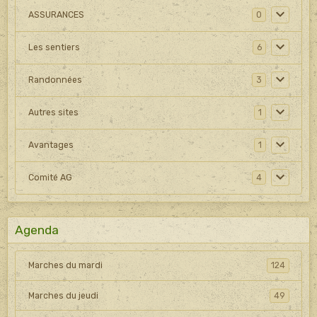
ASSURANCES
0
Les sentiers
6
Randonnées
3
Autres sites
1
Avantages
1
Comité AG
4
Agenda
Marches du mardi
124
Marches du jeudi
49