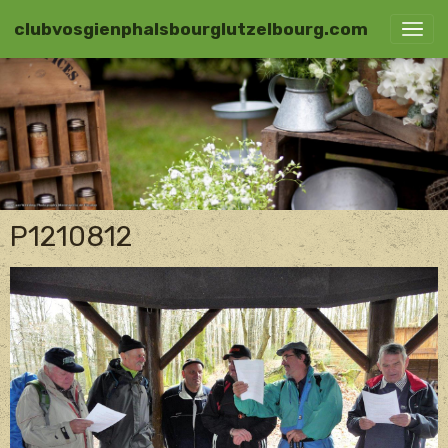
clubvosgienphalsbourglutzelbourg.com
P1210812