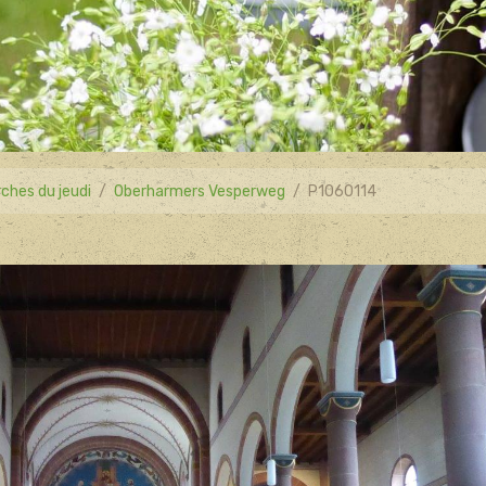
ches du jeudi
Oberharmers Vesperweg
P1060114