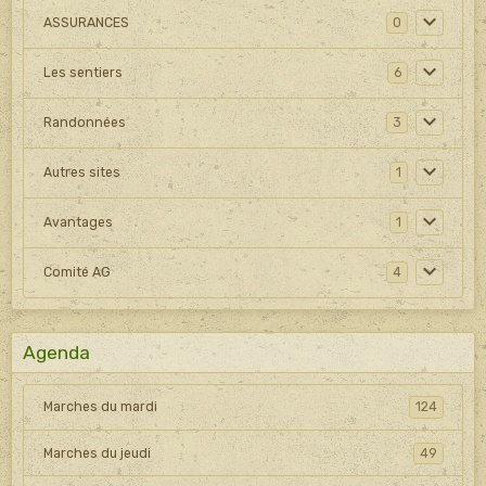
ASSURANCES
0
Les sentiers
6
Randonnées
3
Autres sites
1
Avantages
1
Comité AG
4
Agenda
Marches du mardi
124
Marches du jeudi
49