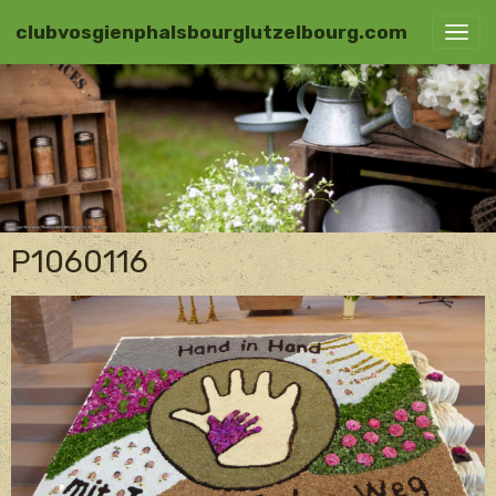
clubvosgienphalsbourglutzelbourg.com
P1060116