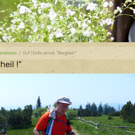
ersbronn
Ouf ! Enfin arrivé. "Bergheil !"
heil !"