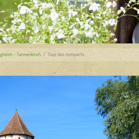
gheim - Tannenkirch
Tour des remparts