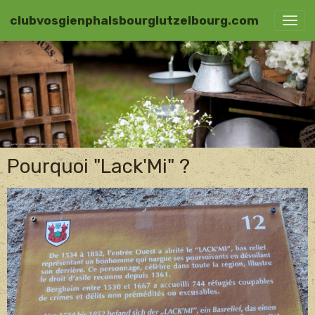
clubvosgienphalsbourglutzelbourg.com
Pourquoi "Lack'Mi" ?