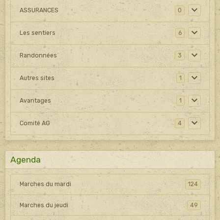
ASSURANCES
0
Les sentiers
6
Randonnées
3
Autres sites
1
Avantages
1
Comité AG
4
Agenda
Marches du mardi
124
Marches du jeudi
49