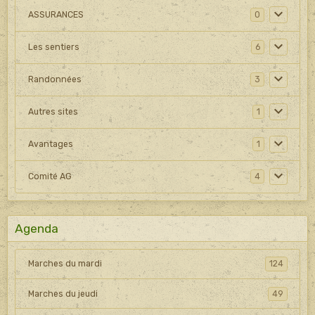
ASSURANCES
0
Les sentiers
6
Randonnées
3
Autres sites
1
Avantages
1
Comité AG
4
Agenda
Marches du mardi
124
Marches du jeudi
49