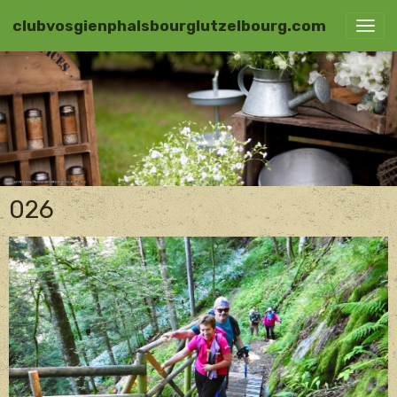
clubvosgienphalsbourglutzelbourg.com
026