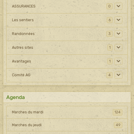
ASSURANCES
0
Les sentiers
6
Randonnées
3
Autres sites
1
Avantages
1
Comité AG
4
Agenda
Marches du mardi
124
Marches du jeudi
49