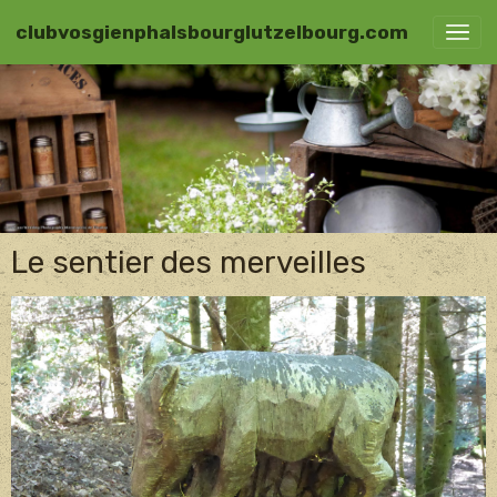
clubvosgienphalsbourglutzelbourg.com
Le sentier des merveilles