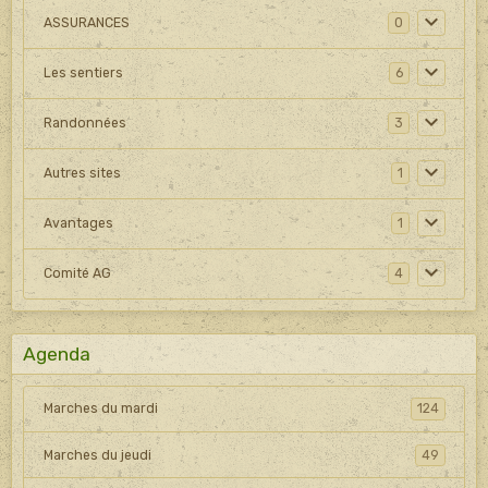
ASSURANCES
0
Les sentiers
6
Randonnées
3
Autres sites
1
Avantages
1
Comité AG
4
Agenda
Marches du mardi
124
Marches du jeudi
49