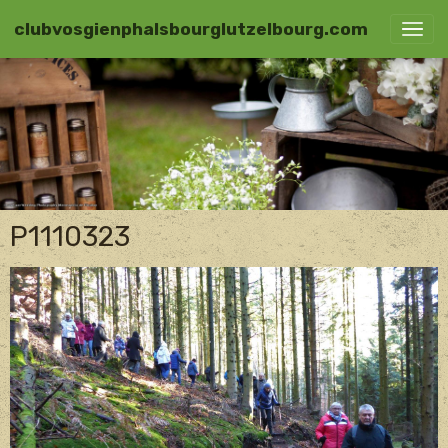
clubvosgienphalsbourglutzelbourg.com
P1110323