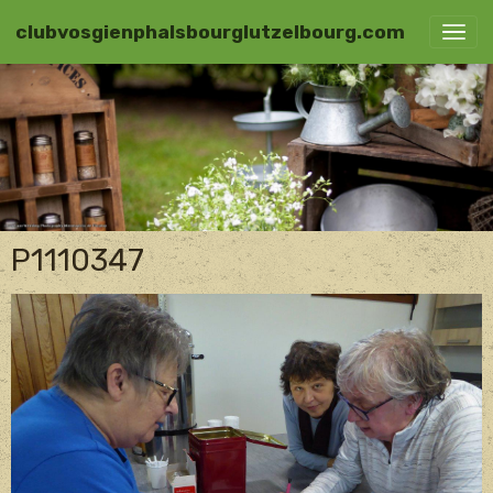
clubvosgienphalsbourglutzelbourg.com
P1110347