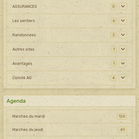
ASSURANCES
0
Les sentiers
6
Randonnées
3
Autres sites
1
Avantages
1
Comité AG
4
Agenda
Marches du mardi
124
Marches du jeudi
49