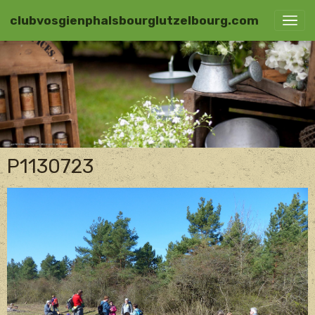
clubvosgienphalsbourglutzelbourg.com
P1130723