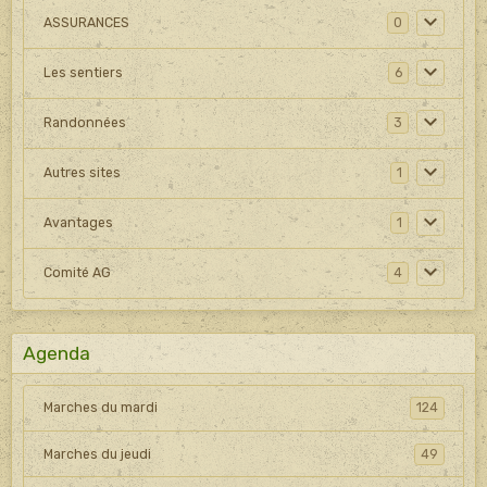
ASSURANCES
0
Les sentiers
6
Randonnées
3
Autres sites
1
Avantages
1
Comité AG
4
Agenda
Marches du mardi
124
Marches du jeudi
49