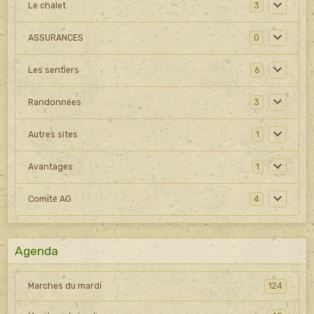
Le chalet
3
ASSURANCES
0
Les sentiers
6
Randonnées
3
Autres sites
1
Avantages
1
Comité AG
4
Agenda
Marches du mardi
124