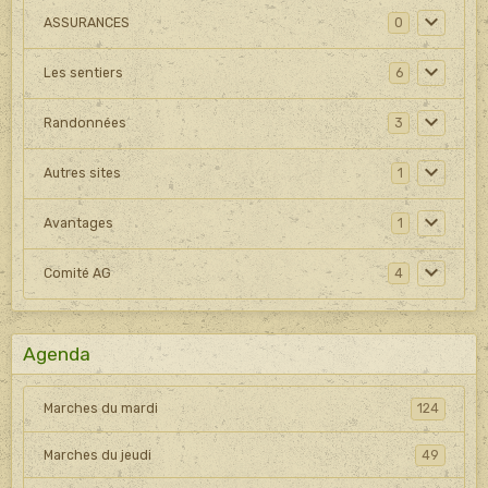
ASSURANCES
0
Les sentiers
6
Randonnées
3
Autres sites
1
Avantages
1
Comité AG
4
Agenda
Marches du mardi
124
Marches du jeudi
49