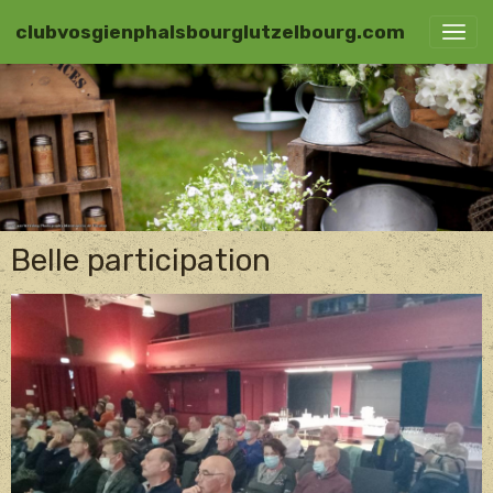
clubvosgienphalsbourglutzelbourg.com
Belle participation