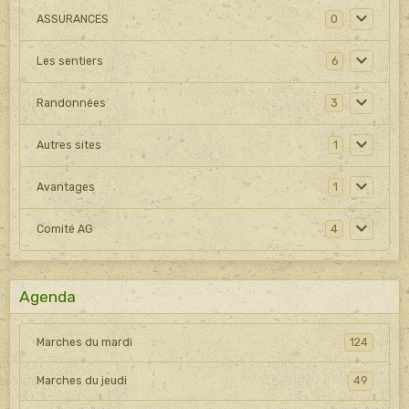
ASSURANCES
0
Les sentiers
6
Randonnées
3
Autres sites
1
Avantages
1
Comité AG
4
Agenda
Marches du mardi
124
Marches du jeudi
49