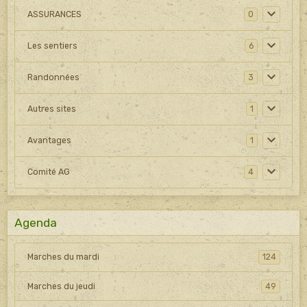
ASSURANCES
0
Les sentiers
6
Randonnées
3
Autres sites
1
Avantages
1
Comité AG
4
Agenda
Marches du mardi
124
Marches du jeudi
49