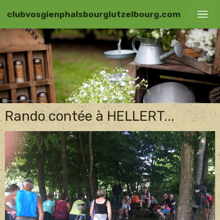
clubvosgienphalsbourglutzelbourg.com
Rando contée à HELLERT...