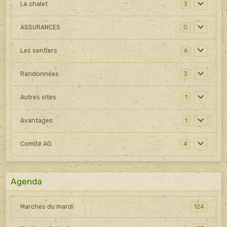
Le chalet
3
ASSURANCES
0
Les sentiers
6
Randonnées
3
Autres sites
1
Avantages
1
Comité AG
4
Agenda
Marches du mardi
124