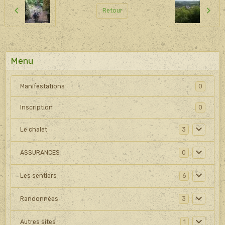
Retour
Menu
Manifestations
0
Inscription
0
Le chalet
3
ASSURANCES
0
Les sentiers
6
Randonnées
3
Autres sites
1